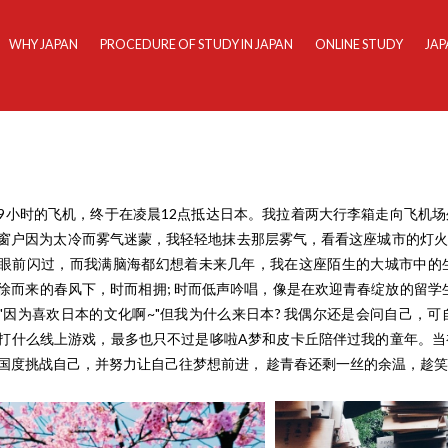
WHY JAPAN
PROCEDURE OF STUDY IN JAPAN
ONLINE STUDY
JAP
9小时的飞机，终于在凌晨12点抵达日本。我拉着两大行李箱走向飞机
窗户因为太冷而雾气迷蒙，我轻轻地抹去那层雾气，看看这座城市的灯火
眼前闪过，而我满脑海都幻想着未来几年，我在这座陌生的大城市中的
徐而来的春风下，时而相拥; 时而低声吟唱，像是在欢迎青春绽放的留学生
"因为喜欢日本的文化啊~"但我为什么来日本? 我偶尔还是会问自己，
打什么线上游戏，最多也只不过是哆啦A梦和皮卡丘陪伴过我的童年。当
国度挑战自己，并努力让自己往梦想前进， 趁青春还剩一丝的余温，趁