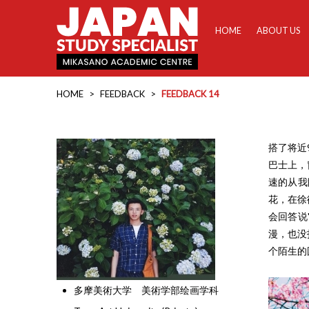
HOME
ABOUT US
HOME
>
FEEDBACK
>
FEEDBACK 14
搭了将近
巴士上，
速的从我
花，在徐
会回答说
漫，也没
个陌生的
多摩美術大学 美術学部绘画学科