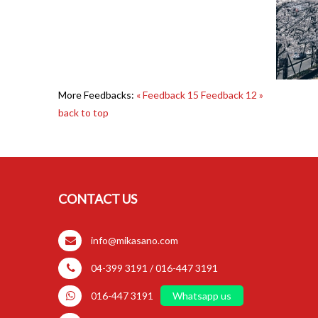
More Feedbacks:
« Feedback 15
Feedback 12 »
back to top
CONTACT US
info@mikasano.com
04-399 3191 / 016-447 3191
016-447 3191
Whatsapp us